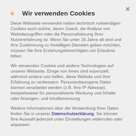
×
Menü
Wir verwenden Cookies
Diese Webseite verwendet neben technisch notwendigen
WARENKORB
|
0,00 €
Cookies auch solche, deren Zweck, die Analyse von
Websitezugriffen oder die Personalisierung Ihrer
Nutzererfahrung ist. Wenn Sie unter 16 Jahre alt sind und
Menüs
Ihre Zustimmung zu freiwilligen Diensten geben möchten,
müssen Sie Ihre Erziehungsberechtigten um Erlaubnis
bitten.
Wir verwenden Cookies und andere Technologien auf
unserer Webseite. Einige von ihnen sind essenziell,
während andere uns helfen, diese Website und Ihre
Erfahrung zu verbessern. Personenbezogene Daten
können verarbeitet werden (z.B. Ihre IP-Adresse),
beispielsweise für personalisierte Werbung und Inhalte
oder Anzeigen- und Inhaltsmessung.
Weitere Informationen über die Verwendung Ihrer Daten
finden Sie in unserer
Datenschutzerklärung
. Sie können
Ihre Auswahl jederzeit unter
Einstellungen
widerrufen oder
anpassen.
Fresh California
8 Inside-Out Lachs, Avocado-Sesam on top | 8 Inside-